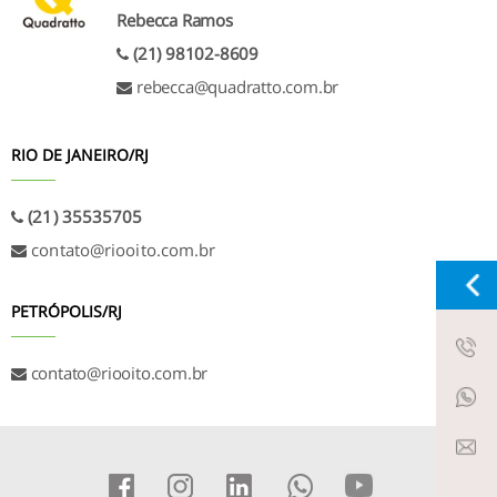
Rebecca Ramos
(21) 98102-8609
rebecca@quadratto.com.br
RIO DE JANEIRO/RJ
(21) 35535705
contato@riooito.com.br
PETRÓPOLIS/RJ
X
contato@riooito.com.br
Fale com um consultor!