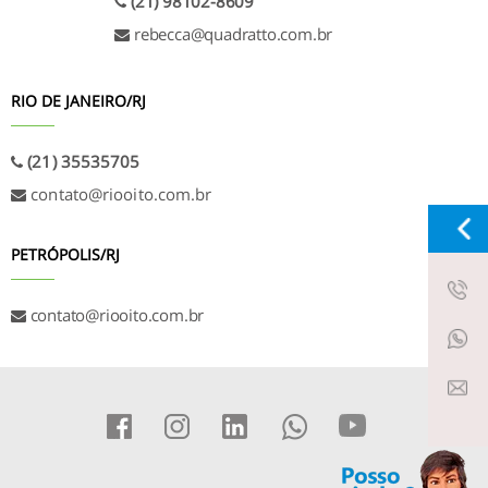
(21) 98102-8609
rebecca@quadratto.com.br
RIO DE JANEIRO/RJ
(21) 35535705
contato@riooito.com.br
PETRÓPOLIS/RJ
X
contato@riooito.com.br
Fale com um consultor!