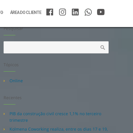
TO
ÁREA DO CLIENTE
Pesquisar
Tópicos
Online
Recentes
PIB da construção civil cresce 1,1% no terceiro
trimestre
Kolmena Coworking realiza, entre os dias 17 e 19,